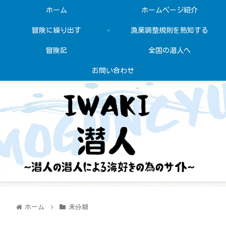
ホーム
ホームページ紹介
冒険に繰り出す
漁業調整規則を熟知する
冒険記
全国の潜人へ
お問い合わせ
ホーム
未分類