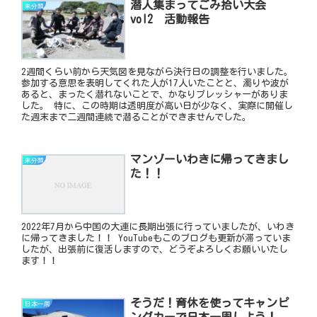
潜人集まってごみ拾い大会
未分類
vol2 活動報告
2週間くらい前から天気図を見ながら決行日の調整を行いました。
参加する意思を表明してくれた人が17人いたことと、濁りや波が
あると、まったく潜れないことで、かなりプレッシャーがありま
した。 特に、この時期は透明度が高い日が少なく、実際に開催し
た週末まで二週間連続で潜ることができませんでした。
マンゾーいわきに帰ってきまし
未分類
た！！
2022年7月から中国の大連に長期出張に行っていましたが、いわき
に帰ってきました！！ YouTubeもこのブログも更新が滞っていま
したが、出張前に復活しますので、どうぞよろしくお願いいたし
ます！！
そうだ！育休を使ってキャンピ
日本一周