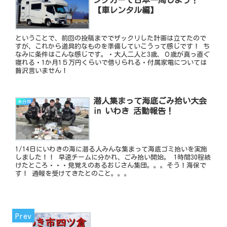
ングカーで日本一周しよう！
【車レンタル編】
ということで、前回の投稿まででザックリした計画は立てたので
すが、これから道具的なものを準備していこうって感じです！ ち
なみに条件はこんな感じです。・大人二人と3歳、０歳が真っ直ぐ
寝れる・1か月1５万円くらいで借りられる・付属家電については
贅沢言いません！
潜人集まって海底ごみ拾い大会
未分類
in いわき 活動報告！
1/14日にいわきの海に潜る人みんな集まって海底ゴミ拾いを実施
しました！！ 早速チームに分かれ、ごみ拾い開始。 1時間30程続
けたところ・・・見覚えのあるおじさん集団。。。そう！海保で
す！ 通報を受けてきたとのこと。。。